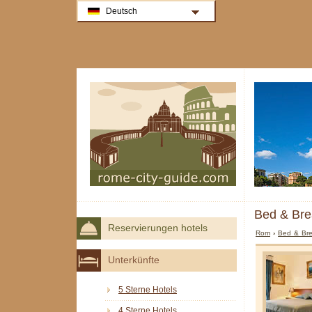
Deutsch
Bed & Bre
Reservierungen hotels
Rom
›
Bed & Bre
Unterkünfte
5 Sterne Hotels
4 Sterne Hotels