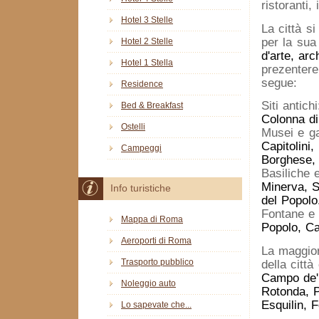
ristoranti,
Hotel 3 Stelle
La città s
per la sua 
Hotel 2 Stelle
d'arte, arc
Hotel 1 Stella
prezentere
segue:
Residence
Siti antichi
Bed & Breakfast
Colonna di
Ostelli
Musei e ga
Capitolini
Campeggi
Borghese, 
Basiliche 
Minerva, 
Info turistiche
del Popolo
Fontane e
Mappa di Roma
Popolo, Ca
Aeroporti di Roma
La maggior 
Trasporto pubblico
della citt
Campo de'F
Noleggio auto
Rotonda, P
Esquilin, 
Lo sapevate che...