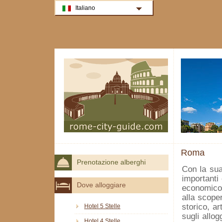
Italiano
Roma
Prenotazione alberghi
Con la sua
importanti 
Dove alloggiare
economico,
alla scope
storico, ar
Hotel 5 Stelle
sugli allo
Hotel 4 Stelle