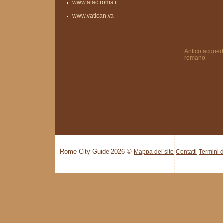
www.atac.roma.it
www.vatican.va
Antico acqued
romano
Rome City Guide 2026 ©
Mappa del sito
Contatti
Termini d