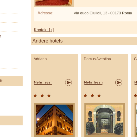
Adresse:
Via eudo Giulioli, 13 - 00173 Roma
Kontakt [+]
n
Andere hotels
Adriano
Domus Aventina
G
ft