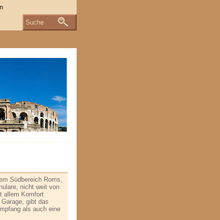
Suche
dem Südbereich Roms,
lare, nicht weit von
it allem Komfort
 Garage, gibt das
Empfang als auch eine