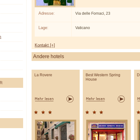
Adresse:
Via delle Fornaci, 23
Lage:
Vaticano
n
Kontakt [+]
Andere hotels
La Rovere
Best Western Spring
D
House
ft