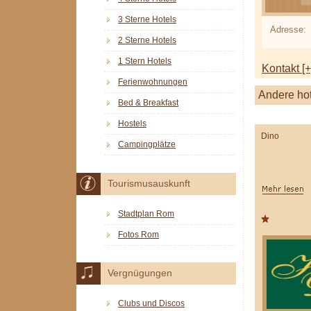
3 Sterne Hotels
Adresse:
2 Sterne Hotels
1 Stern Hotels
Kontakt [+
Ferienwohnungen
Andere ho
Bed & Breakfast
Hostels
Dino
Campingplätze
Tourismusauskunft
Stadtplan Rom
Fotos Rom
Vergnügungen
Clubs und Discos