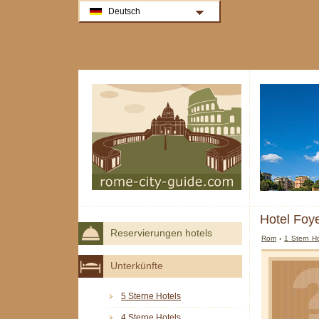
Deutsch
Hotel Foy
Reservierungen hotels
Rom
›
1 Stern H
Unterkünfte
5 Sterne Hotels
4 Sterne Hotels