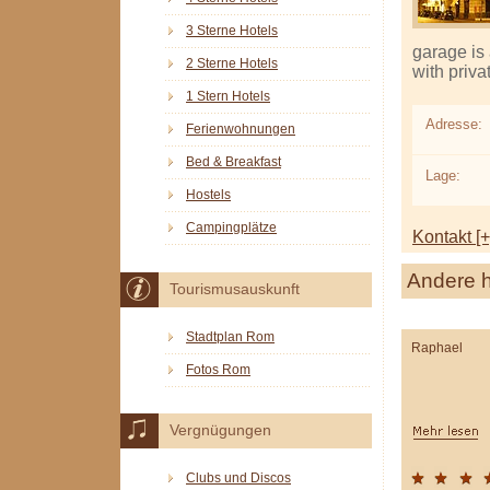
3 Sterne Hotels
garage is 
2 Sterne Hotels
with priva
1 Stern Hotels
Adresse:
Ferienwohnungen
Bed & Breakfast
Lage:
Hostels
Campingplätze
Kontakt [+
Andere h
Tourismusauskunft
Stadtplan Rom
Raphael
Fotos Rom
Vergnügungen
Clubs und Discos