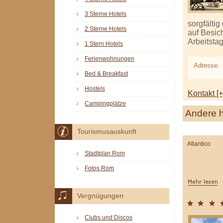
3 Sterne Hotels
sorgfälti
2 Sterne Hotels
auf Besic
Arbeitstag
1 Stern Hotels
Ferienwohnungen
Adresse:
Bed & Breakfast
Hostels
Kontakt [+
Campingplätze
Andere h
Tourismusauskunft
Atlantico
Stadtplan Rom
Fotos Rom
Vergnügungen
Clubs und Discos