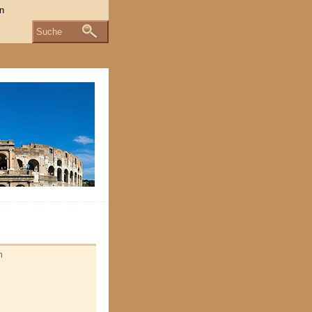
Suche
m