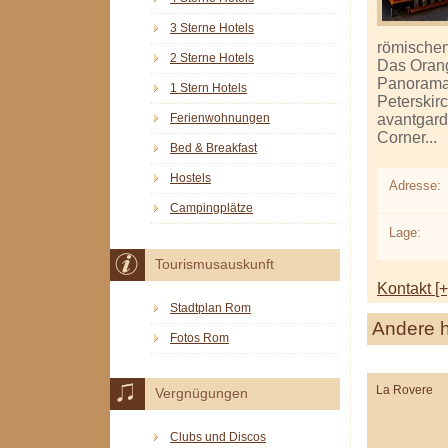
3 Sterne Hotels
römischen
2 Sterne Hotels
Das Orang
Panorama­
1 Stern Hotels
Peterskir
avantgardi
Ferienwohnungen
Corner...
Bed & Breakfast
Hostels
Adresse:
Campingplätze
Lage:
Tourismusauskunft
Kontakt [+
Stadtplan Rom
Andere h
Fotos Rom
La Rovere
Vergnügungen
Clubs und Discos