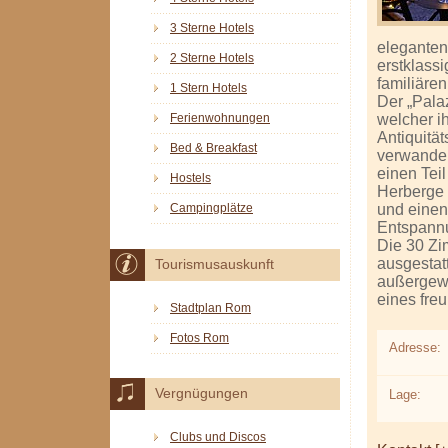
3 Sterne Hotels
eleganten
2 Sterne Hotels
erstklassi
familiäre
1 Stern Hotels
Der „Pala
welcher ih
Ferienwohnungen
Antiquitä
Bed & Breakfast
verwandel
einen Tei
Hostels
Herberge 
und einen
Campingplätze
Entspannu
Die 30 Zi
ausgestatt
Tourismusauskunft
außergewö
eines fre
Stadtplan Rom
Fotos Rom
Adresse:
Vergnügungen
Lage:
Clubs und Discos