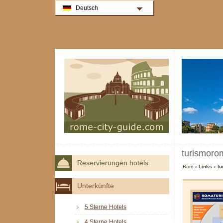
Deutsch
turismorom
Reservierungen hotels
Rom
› Links › t
Unterkünfte
5 Sterne Hotels
4 Sterne Hotels