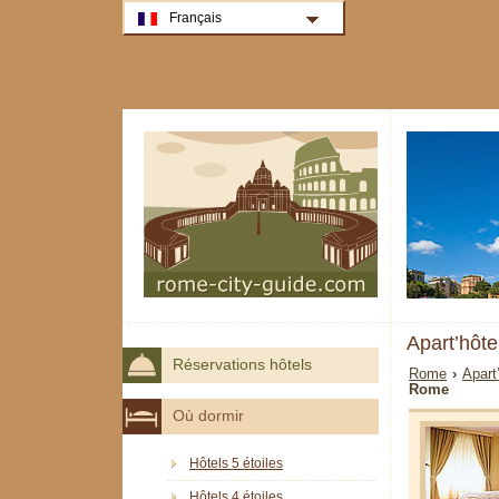
Français
Apart’hôt
Réservations hôtels
Rome
›
Apart
Rome
Où dormir
Hôtels 5 étoiles
Hôtels 4 étoiles