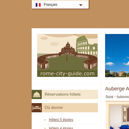
Français
Auberge 
Réservations hôtels
Rome
›
Auberge
Où dormir
Hôtels 5 étoiles
Hôtels 4 étoiles