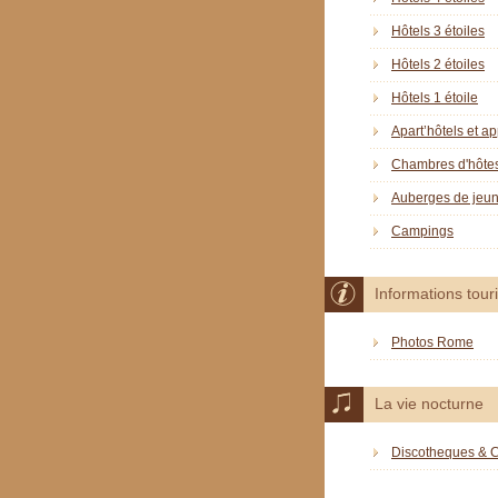
Hôtels 3 étoiles
Hôtels 2 étoiles
Hôtels 1 étoile
Apart’hôtels et a
Chambres d'hôte
Auberges de jeu
Campings
Informations tour
Photos Rome
La vie nocturne
Discotheques & 