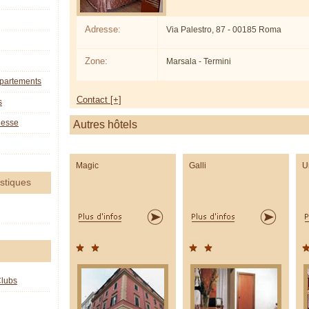
Adresse:
Via Palestro, 87 - 00185 Roma
Zone:
Marsala - Termini
ppartements
Contact [+]
s
nesse
Autres hôtels
Magic
Galli
U
istiques
Clubs