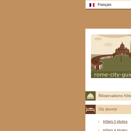
Français
Réservations hôt
Où dormir
Hôtels 5 étoiles
Hôtels 4 étoiles