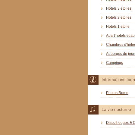
Hôtels 3 étoiles
Hôtels 2 étoiles
Hôtels 1 étoile
Apart’hôtels et a
Chambres d'hôte
Auberges de jeu
Campings
Informations tour
Photos Rome
La vie nocturne
Discotheques & 