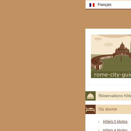
Français
Réservations hôt
Où dormir
Hôtels 5 étoiles
Hôtels 4 étoiles