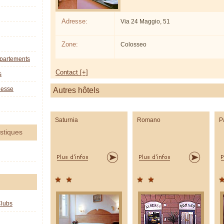
Adresse:
Via 24 Maggio, 51
Zone:
Colosseo
ppartements
Contact [+]
s
nesse
Autres hôtels
Saturnia
Romano
P
istiques
Clubs