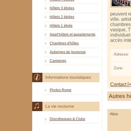
Hôtels 3 étoiles
peuvent re
Hôtels 2 étoiles
ville. art
chambres 
Hôtels 1 étoile
vasque, TV
individuel
Apart’hôtels et appartements
accès inte
Chambres d'hôtes
Auberges de jeunesse
Adresse:
Campings
Zone:
Informations touristiques
Contact [+
Photos Rome
Autres h
La vie nocturne
Alius
Discotheques & Clubs