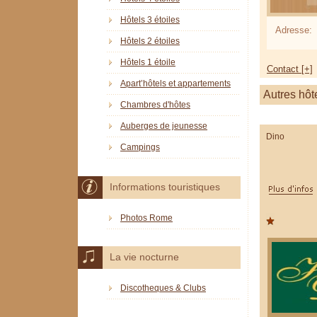
Hôtels 3 étoiles
Adresse:
Hôtels 2 étoiles
Hôtels 1 étoile
Contact [+]
Apart’hôtels et appartements
Autres hôt
Chambres d'hôtes
Auberges de jeunesse
Dino
Campings
Informations touristiques
Photos Rome
La vie nocturne
Discotheques & Clubs