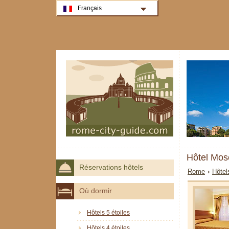
Français
Hôtel Mos
Réservations hôtels
Rome
›
Hôtel
Où dormir
Hôtels 5 étoiles
Hôtels 4 étoiles