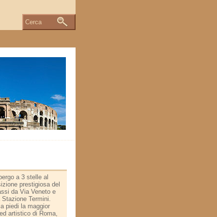
Cerca
rgo a 3 stelle al
izione prestigiosa del
assi da Via Veneto e
a Stazione Termini.
 a piedi la maggior
 ed artistico di Roma,