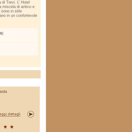
di Trevi. L’ Hotel
miscela di antico e
 sono in stile
tano in un confortevole
OME
arda