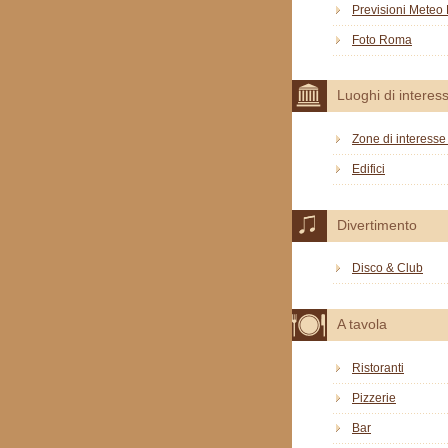
Previsioni Mete
Foto Roma
Luoghi di interes
Zone di interesse 
Edifici
Divertimento
Disco & Club
A tavola
Ristoranti
Pizzerie
Bar