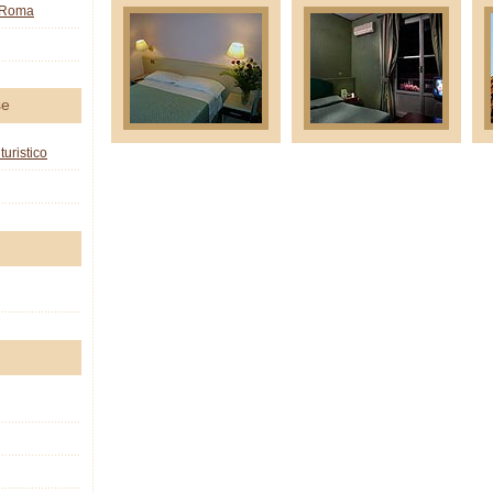
o Roma
se
turistico