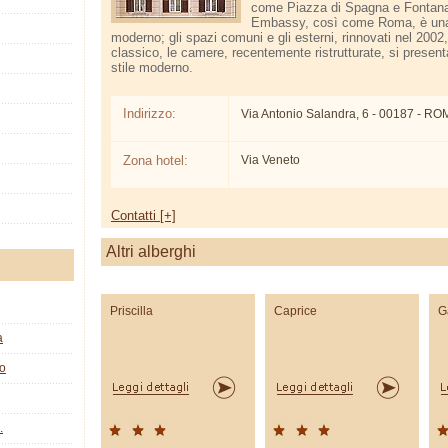
come Piazza di Spagna e Fontana 
Embassy, così come Roma, è una 
moderno; gli spazi comuni e gli esterni, rinnovati nel 2002,
classico, le camere, recentemente ristrutturate, si presen
stile moderno.
Indirizzo:
Via Antonio Salandra, 6 - 00187 - R
Zona hotel:
Via Veneto
Contatti [+]
Altri alberghi
Priscilla
Caprice
G
a
co
.