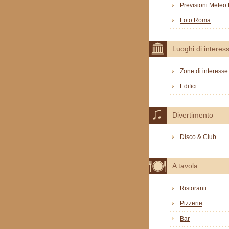
Previsioni Mete
Foto Roma
Luoghi di interes
Zone di interesse 
Edifici
Divertimento
Disco & Club
A tavola
Ristoranti
Pizzerie
Bar