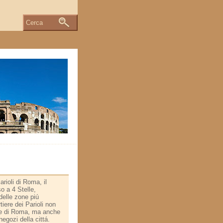
Cerca
arioli di Roma, il
o a 4 Stelle,
elle zone piú
rtiere dei Parioli non
te di Roma, ma anche
 negozi della cittá.