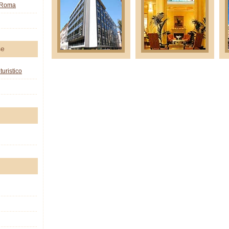
o Roma
se
turistico