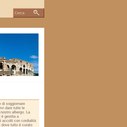
Cerca
 di soggiornare
rvi dare tutte le
 nostro albergo. La
 è gestita a
 accolti con cordialità
 dove tutto è curato