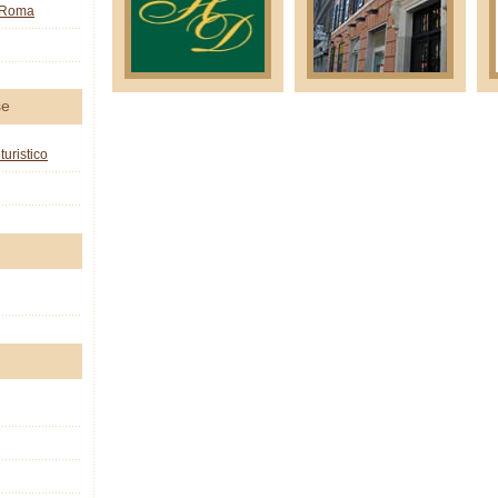
o Roma
se
turistico