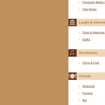
Previsioni Mete
Foto Roma
Luoghi di interes
Zone di interesse 
Edifici
Divertimento
Disco & Club
A tavola
Ristoranti
Pizzerie
Bar