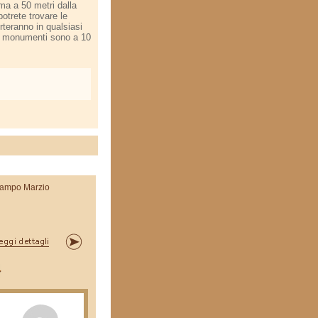
oma a 50 metri dalla
potrete trovare le
rteranno in qualsiasi
ali monumenti sono a 10
ampo Marzio