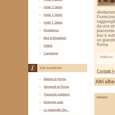
Hotel 3 Stelle
direttamen
Hotel 2 Stelle
Fiumicino,
raggiungib
Hotel 1 Stella
da una str
piacevole
Residence
bus e auto,
Bed & Breakfast
un grande
Roma.
Ostelli
Campeggi
Indirizzo:
Info turistiche
Contatti [+
Mappa di Roma
Altri albe
Aeroporti di Roma
Trasporto pubblico
Adriano
Noleggio auto
Lo sapevate che...