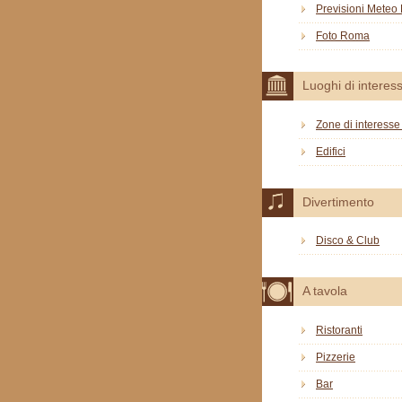
Previsioni Mete
Foto Roma
Luoghi di interes
Zone di interesse 
Edifici
Divertimento
Disco & Club
A tavola
Ristoranti
Pizzerie
Bar