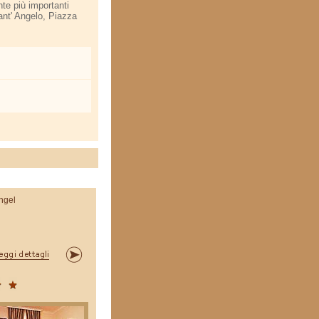
nte più importanti
ant' Angelo, Piazza
ngel