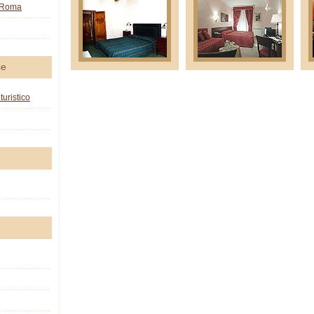
o Roma
se
turistico