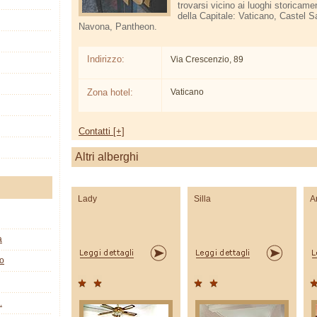
trovarsi vicino ai luoghi storicame
della Capitale: Vaticano, Castel S
Navona, Pantheon.
Indirizzo:
Via Crescenzio, 89
Zona hotel:
Vaticano
Contatti [+]
Altri alberghi
Lady
Silla
A
a
co
.