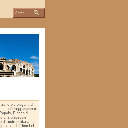
Cerca
e zone più eleganti di
e si può raggiungere a
 Popolo, Piazza di
po una piacevole
 di metropolitana. La
 ospiti dell' hotel di