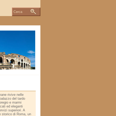
Cerca
mane rivive nelle
 palazzo del tardo
 pregio e marmi
cati ed eleganti
rvizi superiori. A
e storico di Roma, un