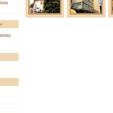
o Roma
se
turistico