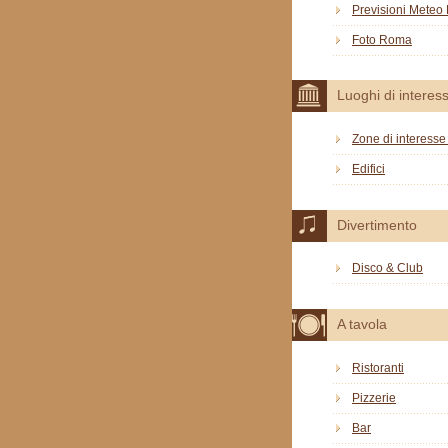
Previsioni Mete
Foto Roma
Luoghi di interes
Zone di interesse 
Edifici
Divertimento
Disco & Club
A tavola
Ristoranti
Pizzerie
Bar