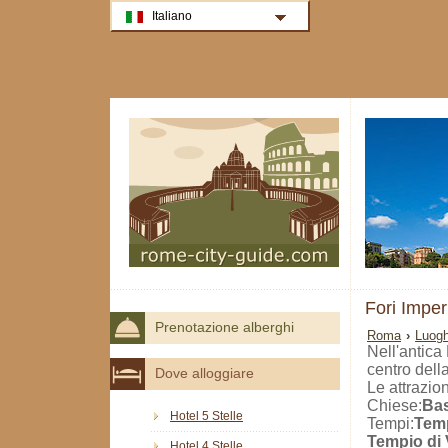
Italiano
Fori Imperi
Prenotazione alberghi
Roma
›
Luogh
Nell'antica 
centro della
Dove alloggiare
Le attrazion
Chiese:
Bas
Hotel 5 Stelle
Tempi:
Temp
Tempio di 
Hotel 4 Stelle