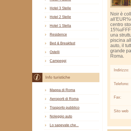
Hotel 3 Stelle
Noir è co
Hotel 2 Stelle
all'EUR%u
centro sto
Hotel 1 Stella
15%uFFFD2
una strutt
Residence
piscina a
Bed & Breakfast
auto, il tu
grande par
Ostelli
Roma.
Campeggi
Indirizzo:
Info turistiche
Telefono:
Mappa di Roma
Fax:
Aeroporti di Roma
Trasporto pubblico
Sito web
Noleggio auto
Lo sapevate che...