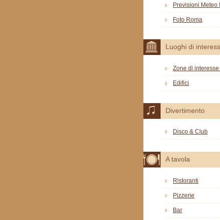
Previsioni Mete
Foto Roma
Luoghi di interes
Zone di interesse 
Edifici
Divertimento
Disco & Club
A tavola
Ristoranti
Pizzerie
Bar