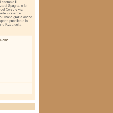
d esempio il
za di Spagna, e le
 del Corso e via
nelle vicinanze
ico urbano grazie anche
porto pubblico e la
i e P.zza della
4 Roma