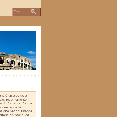
Cerca
na è un albergo a
evole, recentemente
ico di Roma tra Piazza
zione rende la
zione per chi intende
tanti siti storici ed