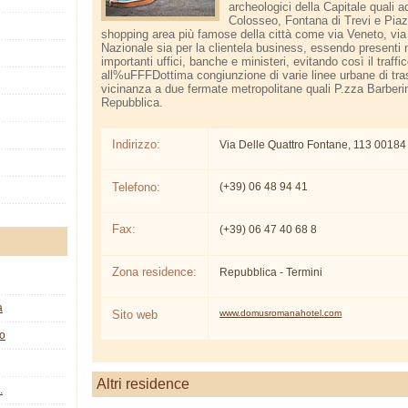
archeologici della Capitale quali a
Colosseo, Fontana di Trevi e Piaz
shopping area più famose della città come via Veneto, via
Nazionale sia per la clientela business, essendo presenti 
importanti uffici, banche e ministeri, evitando così il traff
all%uFFFDottima congiunzione di varie linee urbane di tras
vicinanza a due fermate metropolitane quali P.zza Barberin
Repubblica.
Indirizzo:
Via Delle Quattro Fontane, 113 0018
Telefono:
(+39) 06 48 94 41
Fax:
(+39) 06 47 40 68 8
Zona residence:
Repubblica - Termini
a
Sito web
www.domusromanahotel.com
co
Altri residence
.