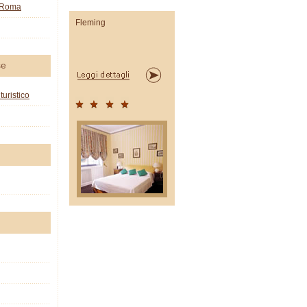
o Roma
Fleming
se
turistico