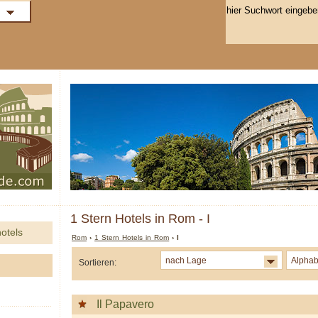
1 Stern Hotels in Rom - I
otels
Rom
›
1 Stern Hotels in Rom
› I
nach Lage
Alphab
Sortieren:
Il Papavero