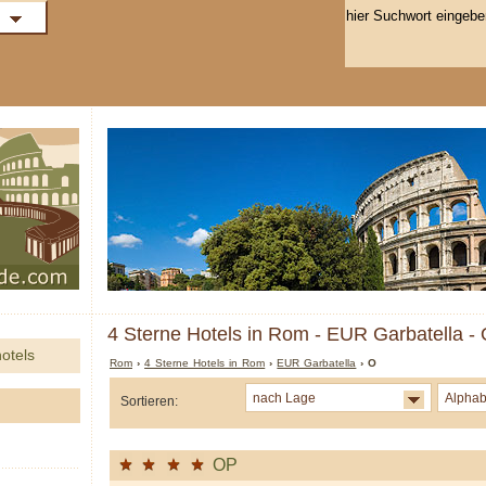
4 Sterne Hotels in Rom - EUR Garbatella -
otels
Rom
›
4 Sterne Hotels in Rom
›
EUR Garbatella
› O
nach Lage
Alphab
Sortieren:
OP