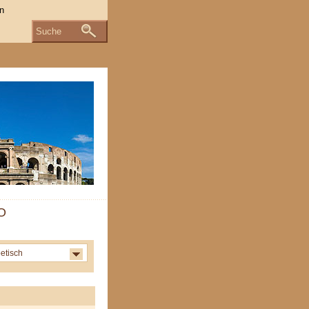
Suche
 O
etisch