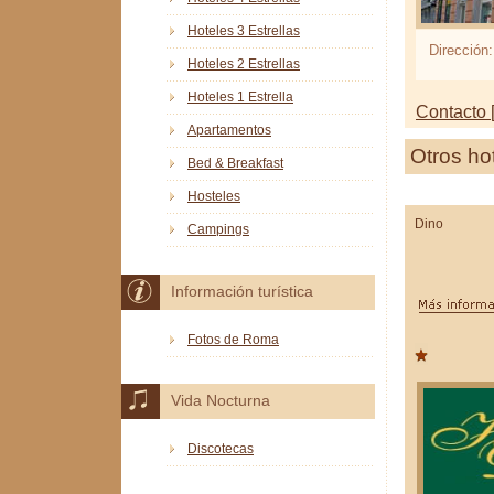
Hoteles 3 Estrellas
Dirección:
Hoteles 2 Estrellas
Hoteles 1 Estrella
Contacto [
Apartamentos
Otros ho
Bed & Breakfast
Hosteles
Dino
Campings
Información turística
Fotos de Roma
Vida Nocturna
Discotecas