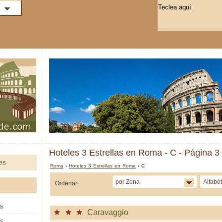
Hoteles 3 Estrellas en Roma - C - Página 3
es
Roma
›
Hoteles 3 Estrellas en Roma
› C
por Zona
Alfabé
Ordenar:
as
Caravaggio
as