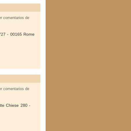
er comentarios de
a 727 - 00165 Rome
er comentarios de
ette Chiese 280 -