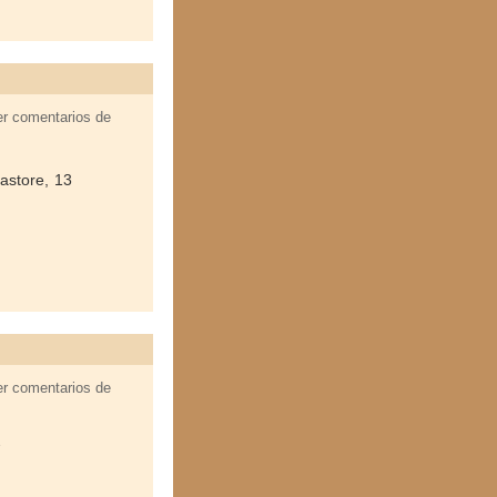
er comentarios de
astore, 13
er comentarios de
7