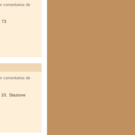
er comentarios de
o 73
er comentarios de
i 10, Stazione