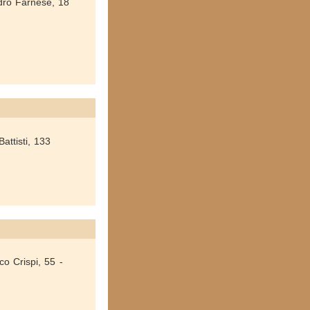
ndro Farnese, 18
attisti, 133
co Crispi, 55 -