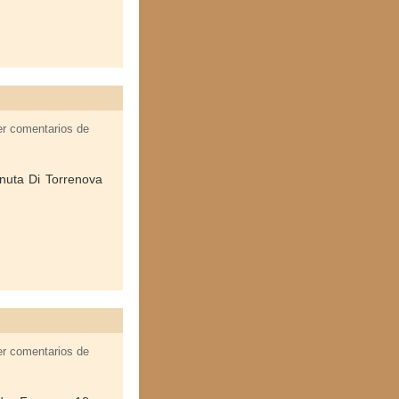
er comentarios de
enuta Di Torrenova
er comentarios de