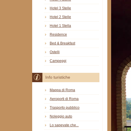
Hotel 3 Stelle
Hotel 2 Stelle
Hotel 1 Stella
Residence
Bed & Breakfast
Ostelli
Campeggi
Info turistiche
Mappa di Roma
Aeroporti di Roma
Trasporto pubblico
Noleggio auto
Lo sapevate che...