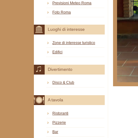
Previsioni Meteo Roma
Foto Roma
Luoghi di interesse
Zone di interesse turistico
Edifici
Divertimento
Disco & Club
A tavola
Ristoranti
Pizzerie
Bar