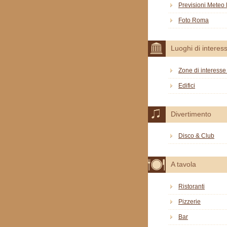
Previsioni Mete
Foto Roma
Luoghi di interes
Zone di interesse 
Edifici
Divertimento
Disco & Club
A tavola
Ristoranti
Pizzerie
Bar