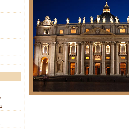
a
co
.