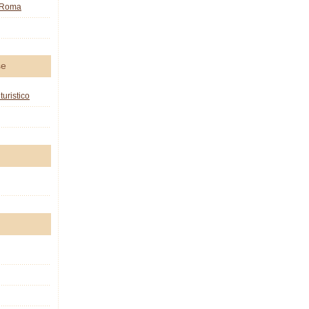
o Roma
se
turistico