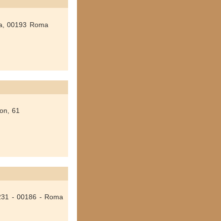
1a, 00193 Roma
on, 61
 231 - 00186 - Roma