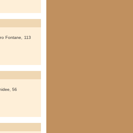
tro Fontane, 113
hidee, 56