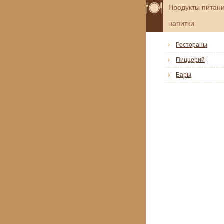
Продукты питани
напитки
Рестораны
Пиццерий
Бары