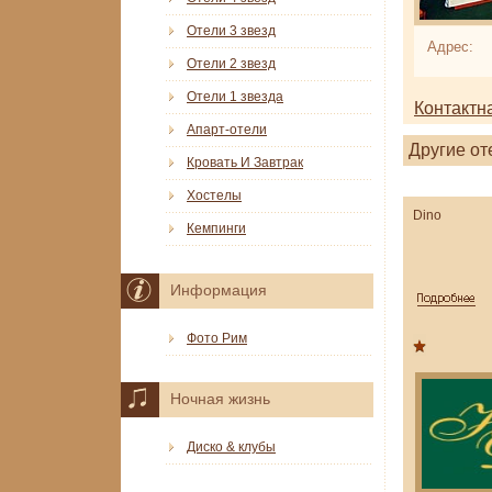
Отели 3 звезд
Адрес:
Отели 2 звезд
Отели 1 звезда
Контактн
Апарт-отели
Другие от
Кровать И Завтрак
Хостелы
Dino
Кемпинги
Информация
Фото Рим
Ночная жизнь
Диско & клубы