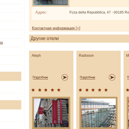
Адрес:
P.zza della Repubblica, 47 - 00185 
Контактная информация [+]
Другие отели
ак
Aleph
Radisson
M