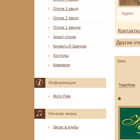
Отели 3 звезд
Адрес:
Отели 2 звезд
Отели 1 звезда
Контактн
Апарт-отели
Другие от
Кровать И Завтрак
Хостелы
Dino
Кемпинги
Информация
Фото Рим
Ночная жизнь
Диско & клубы