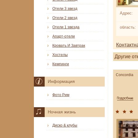
Отели 3 звезд
Адрес:
Отели 2 звезд
Отели 1 звезда
область:
Апарт-отели
Контактн
Кровать И Завтрак
Хостелы
Другие от
Кемпинги
Concordia
Информация
Фото Рим
Ночная жизнь
Диско & клубы