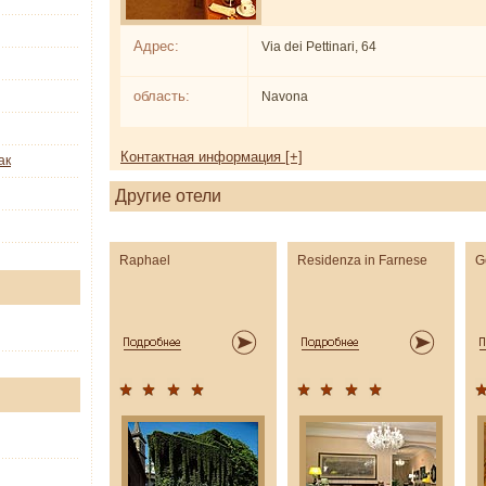
Адрес:
Via dei Pettinari, 64
область:
Navona
Контактная информация [+]
ак
Другие отели
Raphael
Residenza in Farnese
G