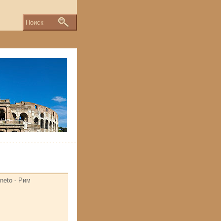
Поиск
eneto - Рим