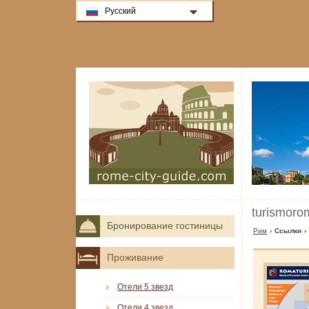
Русский
turismorom
Бронирование гостиницы
Рим
› Ссылки › 
Проживание
Отели 5 звезд
Отели 4 звезд