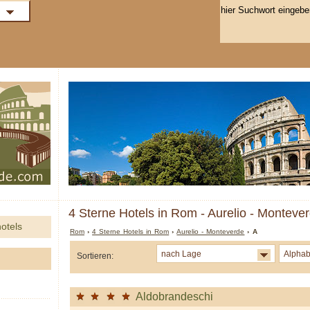
4 Sterne Hotels in Rom - Aurelio - Montever
otels
Rom
›
4 Sterne Hotels in Rom
›
Aurelio - Monteverde
› A
nach Lage
Alphab
Sortieren:
Aldobrandeschi