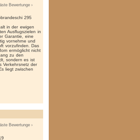
äste Bewertunge ›
dobrandeschi 295
halt in der ewigen
ten Ausflugszielen in
r Garantie, eine
itig vornehme und
t vorzufinden. Das
Rom ermöglicht nicht
gang zu den
dt, sondern es ist
s Verkehrsnetz der
Es liegt zwischen
äste Bewertunge ›
19