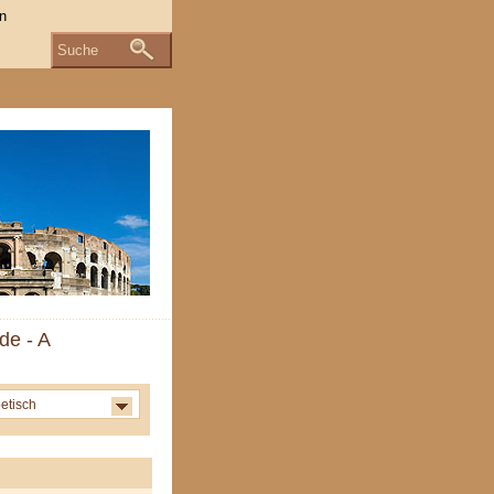
Suche
de - A
etisch