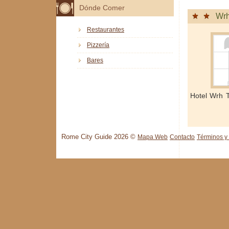
Dónde Comer
Wrh
Restaurantes
Pizzería
Bares
Hotel Wrh 
Rome City Guide 2026 ©
Mapa Web
Contacto
Términos y