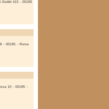
 Giolitti 415 - 00185
 88 - 00185 - Roma
Micca 10 - 00185 -