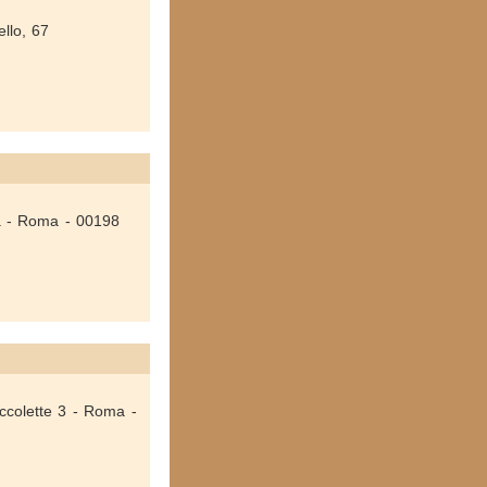
ello, 67
ia - Roma - 00198
occolette 3 - Roma -