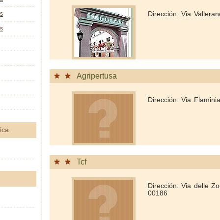
Dirección: Via Valleran
as
as
Agripertusa
Dirección: Via Flamin
ica
Tcf
Dirección: Via delle Z
00186