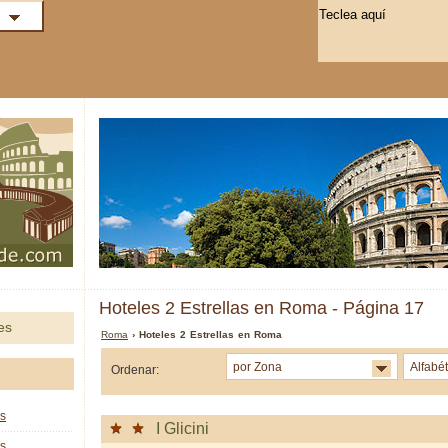
Hoteles 2 Estrellas en Roma - Página 17
es
Roma
› Hoteles 2 Estrellas en Roma
por Zona
Alfabé
Ordenar:
as
I Glicini
as