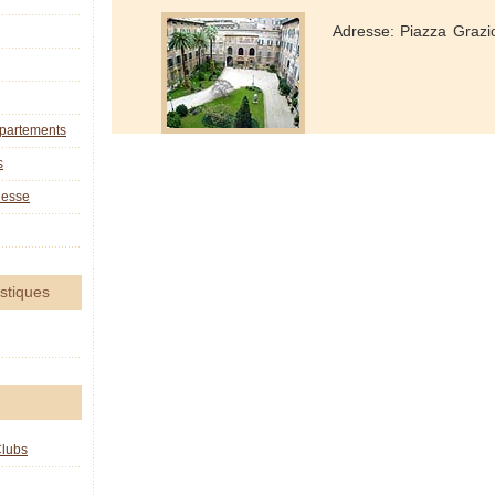
Adresse: Piazza Grazi
ppartements
s
nesse
istiques
Clubs