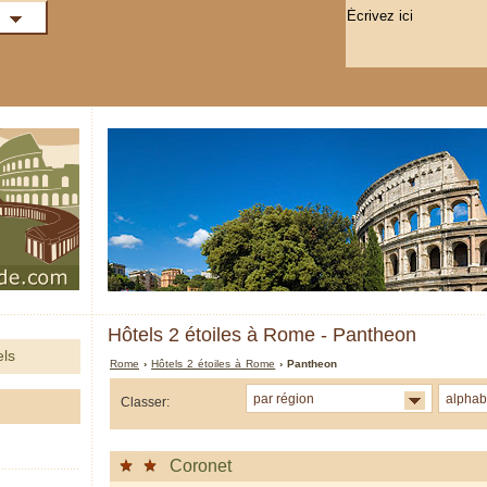
Hôtels 2 étoiles à Rome - Pantheon
els
Rome
›
Hôtels 2 étoiles à Rome
› Pantheon
par région
alphab
Classer:
Coronet