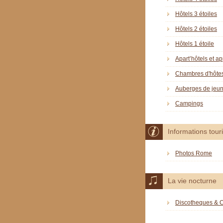
Hôtels 3 étoiles
Hôtels 2 étoiles
Hôtels 1 étoile
Apart’hôtels et a
Chambres d'hôte
Auberges de jeu
Campings
Informations tour
Photos Rome
La vie nocturne
Discotheques & 