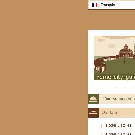
Français
Réservations hôt
Où dormir
Hôtels 5 étoiles
Hôtels 4 étoiles