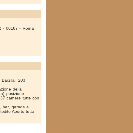
 42 - 00187 - Roma
 Barzilai, 203
azione della
na) posizione
. 37 camere tutte con
, bar, garage e
todito Aperto tutto