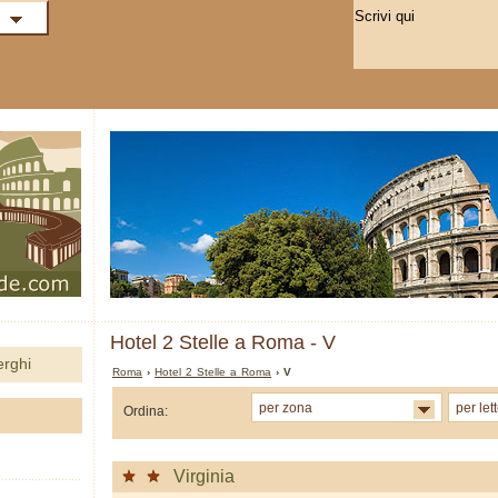
Hotel 2 Stelle a Roma - V
erghi
Roma
›
Hotel 2 Stelle a Roma
› V
per zona
per let
Ordina:
Virginia