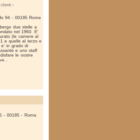
clienti ›
ello 94 - 00185 Rome
lbergo due stelle a
ondato nel 1960. E'
tturato (le camere al
 e quelle al terzo e
 e' in grado di
lassante e uno staff
isfare le vostre
va...
 26 - 00185 - Roma