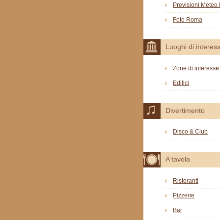
Previsioni Mete
Foto Roma
Luoghi di interes
Zone di interesse 
Edifici
Divertimento
Disco & Club
A tavola
Ristoranti
Pizzerie
Bar