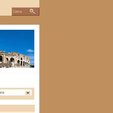
Cerca
tera