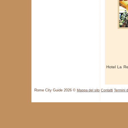
Hotel La R
Rome City Guide 2026 ©
Mappa del sito
Contatti
Termini d