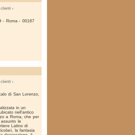
clienti ›
 69 - Roma - 00187
clienti ›
Scalo di San Lorenzo,
alizzata in un
ubicato nell'antico
nzo a Roma, che per
 assunto le
rtiere Latino di
icolari, la fantasia
a decorazione, il