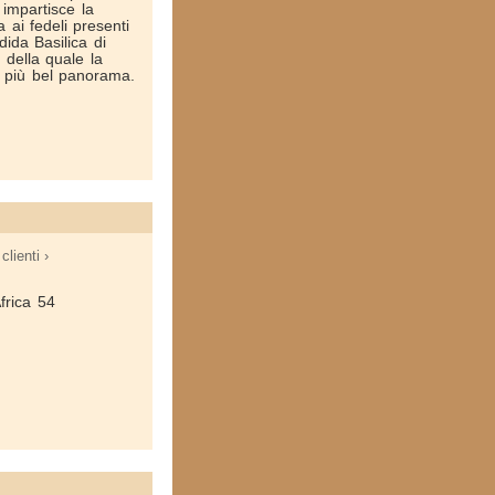
 impartisce la
 ai fedeli presenti
dida Basilica di
della quale la
il più bel panorama.
clienti ›
frica 54