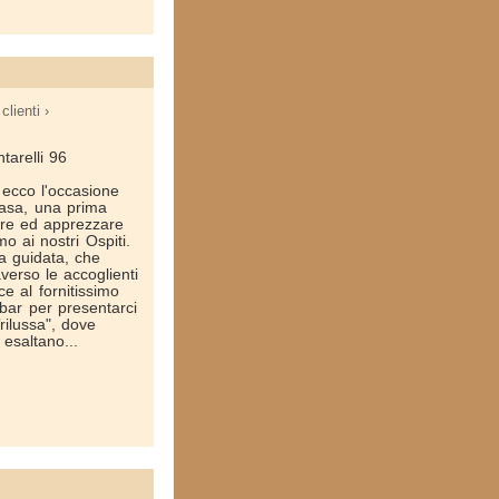
clienti ›
tarelli 96
ecco l'occasione
 casa, una prima
ere ed apprezzare
mo ai nostri Ospiti.
a guidata, che
averso le accoglienti
ce al fornitissimo
bar per presentarci
Trilussa", dove
 esaltano...