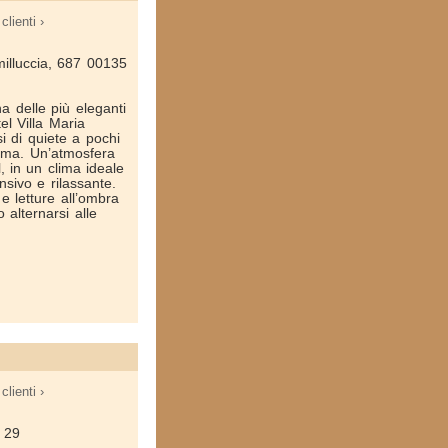
clienti ›
milluccia, 687 00135
a delle più eleganti
tel Villa Maria
i di quiete a pochi
Roma. Un’atmosfera
, in un clima ideale
nsivo e rilassante.
e letture all’ombra
 alternarsi alle
clienti ›
, 29