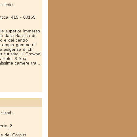
clienti ›
Antica, 415 - 00165
lle superior immerso
i dalla Basilica di
no e dal centro
 un ampia gamma di
le esigenze di chi
er turismo. Il Crowne
s Hotel & Spa
issime camere tra...
clienti ›
erto, 3
ne del Corpus