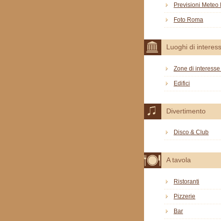
Previsioni Mete
Foto Roma
Luoghi di interes
Zone di interesse 
Edifici
Divertimento
Disco & Club
A tavola
Ristoranti
Pizzerie
Bar