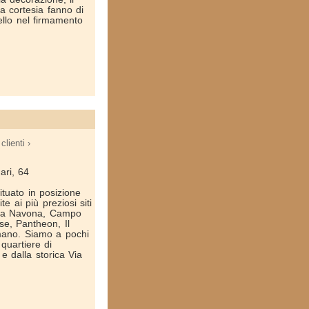
a cortesia fanno di
ello nel firmamento
clienti ›
nari, 64
ituato in posizione
te ai più preziosi siti
iazza Navona, Campo
se, Pantheon, Il
mano. Siamo a pochi
 quartiere di
e dalla storica Via