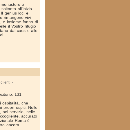
un monastero è
oltanto all’inizio
Il genius loci e
one rimangono vivi
, e insieme fanno di
elle il Vostro rifugio
tano dal caos e allo
l...
clienti ›
citorio, 131
 ospitalità, che
 propri ospiti. Nelle
 nel servizio, nelle
ccogliente, accurato
Nazionale Roma è
tro ancora.