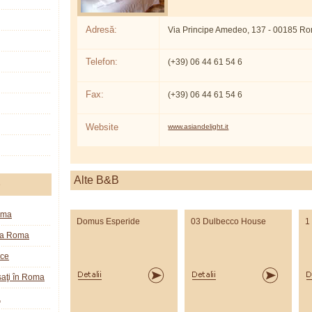
Adresă:
Via Principe Amedeo, 137 - 00185 R
Telefon:
(+39) 06 44 61 54 6
Fax:
(+39) 06 44 61 54 6
Website
www.asiandelight.it
Alte B&B
e
oma
Domus Esperide
03 Dulbecco House
1
la Roma
ice
aţi în Roma
a