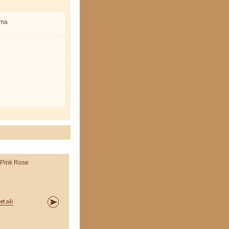
oma
 Pink Rose