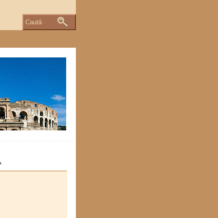
Caută
a