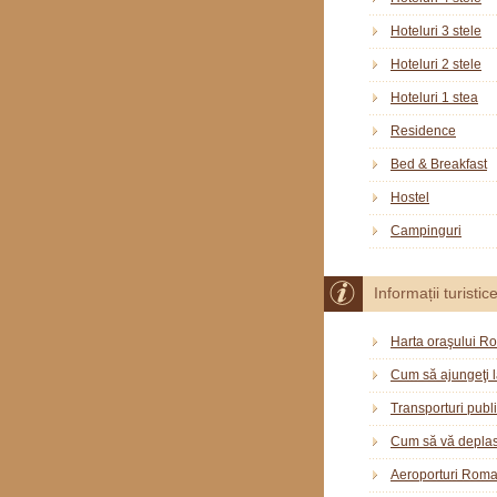
Hoteluri 3 stele
Hoteluri 2 stele
Hoteluri 1 stea
Residence
Bed & Breakfast
Hostel
Campinguri
Informații turistic
Harta oraşului R
Cum să ajungeţi 
Transporturi publ
Cum să vă deplas
Aeroporturi Rom