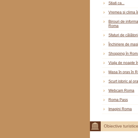
Stiati ca...
Vremea şi clima 
Birouri de informar
Roma
Sfaturi de călător
Închiriere de maş
Shopping în Rom
Viaţa de noapte 
Masa în oraş în 
Scurt istoric al o
Webcam Roma
Roma Pass
Imagini Roma
Obiective turistic