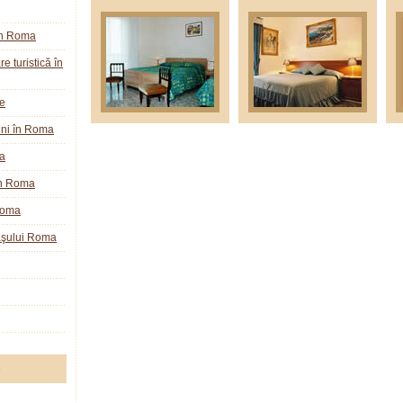
în Roma
e turistică în
ie
ini în Roma
a
în Roma
Roma
raşului Roma
e