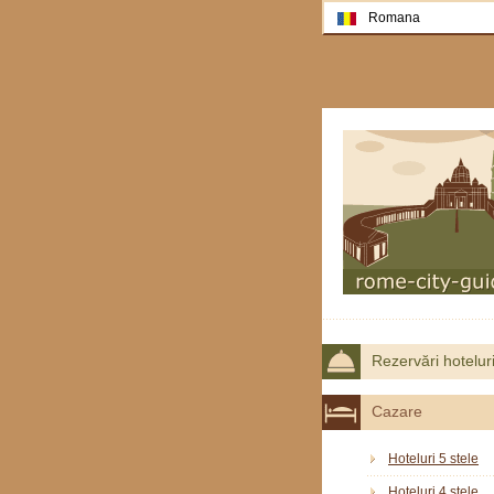
Romana
Rezervări hotelur
Cazare
Hoteluri 5 stele
Hoteluri 4 stele