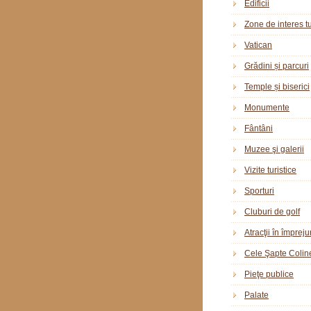
Edificii
Zone de interes tu
Vatican
Grădini și parcuri
Temple și biserici
Monumente
Fântâni
Muzee şi galerii
Vizite turistice
Sporturi
Cluburi de golf
Atracţii în împreju
Cele Şapte Colin
Pieţe publice
Palate