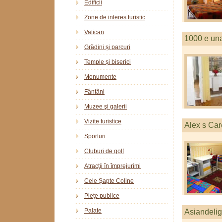
Edificii
Zone de interes turistic
Vatican
1000 e un
Grădini și parcuri
Temple și biserici
Monumente
Fântâni
Muzee şi galerii
Vizite turistice
Alex s Car
Sporturi
Cluburi de golf
Atracţii în împrejurimi
Cele Şapte Coline
Pieţe publice
Palate
Asiandelig