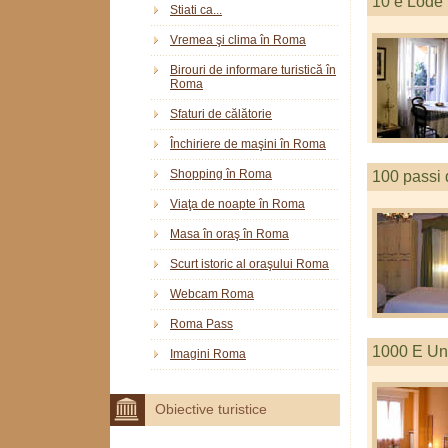
10 e Lode
Stiati ca...
Vremea şi clima în Roma
Birouri de informare turistică în
Roma
Sfaturi de călătorie
Închiriere de maşini în Roma
Shopping în Roma
100 passi 
Viaţa de noapte în Roma
Masa în oraş în Roma
Scurt istoric al oraşului Roma
Webcam Roma
Roma Pass
1000 E Un
Imagini Roma
Obiective turistice