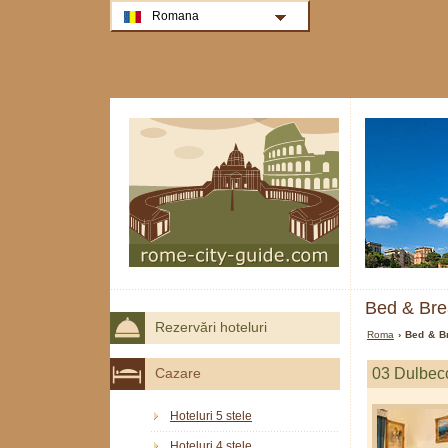
Romana
Bed & Bre
Rezervări hoteluri
Roma
› Bed & B
03 Dulbec
Cazare
Hoteluri 5 stele
Hoteluri 4 stele