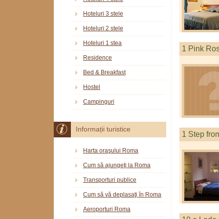
Hoteluri 3 stele
Hoteluri 2 stele
Hoteluri 1 stea
1 Pink Ro
Residence
Bed & Breakfast
Hostel
Campinguri
Informații turistice
1 Step fro
Harta oraşului Roma
Cum să ajungeţi la Roma
Transporturi publice
Cum să vă deplasaţi în Roma
Aeroporturi Roma